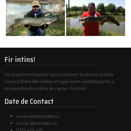
1
6
Fir intins!
Fie ca sunteti incepator sau profesionist in pescuit, la balta
noastra (Balta MeritaBio) veti gasi toate conditiile pentru o
recreere linistita si plina de capturi. Fir intins!
Date de Contact
www.baltameritabio.ro
contact@meritabio.ro
0723 426 491