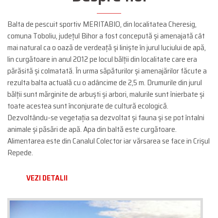
Balta de pescuit sportiv MERITABIO, din localitatea Cheresig,
comuna Toboliu, județul Bihor a fost concepută și amenajată cât
mai natural ca o oază de verdeață și liniște în jurul luciului de apă,
lin curgătoare in anul 2012 pe locul bălții din localitate care era
părăsită și colmatată. În urma săpăturilor și amenajărilor făcute a
rezulta balta actuală cu o adâncime de 2,5 m. Drumurile din jurul
bălții sunt mărginite de arbuști și arbori, malurile sunt înierbate și
toate acestea sunt înconjurate de cultură ecologică.
Dezvoltându-se vegetația sa dezvoltat și fauna și se pot întalni
animale și păsări de apă. Apa din baltă este curgătoare.
Alimentarea este din Canalul Colector iar vărsarea se face in Crișul
Repede.
VEZI DETALII